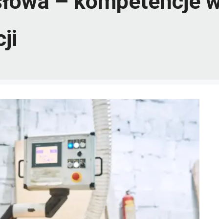
łowa – kompetencje 
ji