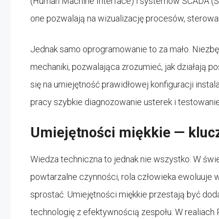
(Human Machine Interface) i systemów SCADA (Sup
one pozwalają na wizualizację procesów, sterowan
Jednak samo oprogramowanie to za mało. Niezbędna
mechaniki, pozwalająca zrozumieć, jak działają 
się na umiejętność prawidłowej konfiguracji insta
pracy szybkie diagnozowanie usterek i testowan
Umiejętności miękkie — kluc
Wiedza techniczna to jednak nie wszystko. W świ
powtarzalne czynności, rola człowieka ewoluuje w 
sprostać. Umiejętności miękkie przestają być d
technologię z efektywnością zespołu. W realiach 