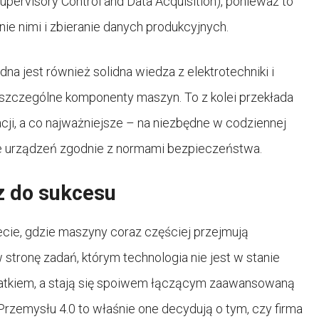
ervisory Control and Data Acquisition), ponieważ to
ie nimi i zbieranie danych produkcyjnych.
 jest również solidna wiedza z elektrotechniki i
poszczególne komponenty maszyn. To z kolei przekłada
lacji, a co najważniejsze – na niezbędne w codziennej
ie urządzeń zgodnie z normami bezpieczeństwa.
z do sukcesu
ecie, gdzie maszyny coraz częściej przejmują
stronę zadań, którym technologia nie jest w stanie
odatkiem, a stają się spoiwem łączącym zaawansowaną
Przemysłu 4.0 to właśnie one decydują o tym, czy firma