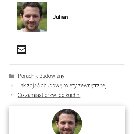
Julian
Kategorie
Poradnik Budowlany
Jak zdjąć obudowę rolety zewnętrznej
Co zamiast drzwi do kuchni