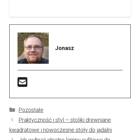
Jonasz
Kategorie
Pozostałe
Praktyczność i styl – stoliki drewniane
kwadratowe i nowoczesne stoły do jadalni
Jak wybrać idealne lampy sufitowe do