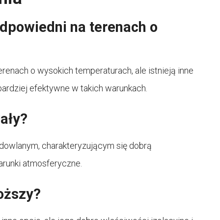
odpowiedni na terenach o
enach o wysokich temperaturach, ale istnieją inne
 bardziej efektywne w takich warunkach.
wały?
udowlanym, charakteryzującym się dobrą
runki atmosferyczne.
roższy?