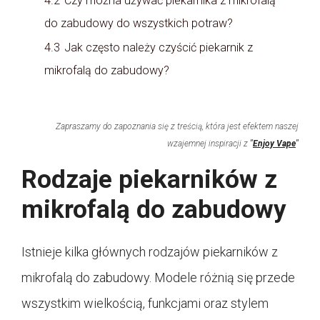
4.2
Czy można używać piekarnika z mikrofalą
do zabudowy do wszystkich potraw?
4.3
Jak często należy czyścić piekarnik z
mikrofalą do zabudowy?
Zapraszamy do zapoznania się z treścią, która jest efektem naszej
wzajemnej inspiracji z
"
Enjoy Vape
"
Rodzaje piekarników z
mikrofalą do zabudowy
Istnieje kilka głównych rodzajów piekarników z
mikrofalą do zabudowy. Modele różnią się przede
wszystkim wielkością, funkcjami oraz stylem