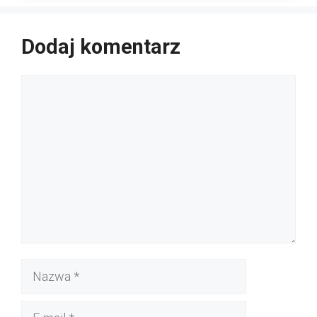
Dodaj komentarz
Komentarz
Nazwa
E-