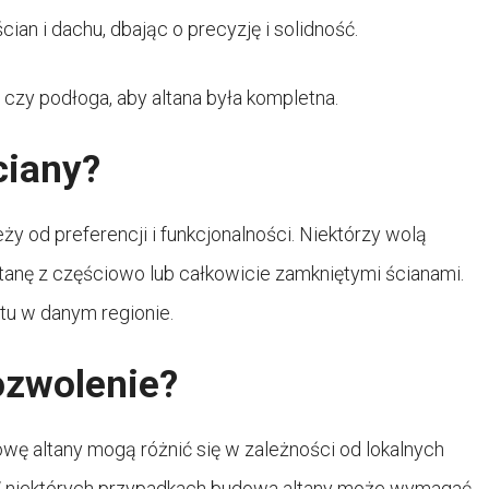
cian i dachu, dbając o precyzję i solidność.
i czy podłoga, aby altana była kompletna.
ciany?
eży od preferencji i funkcjonalności. Niektórzy wolą
ltanę z częściowo lub całkowicie zamkniętymi ścianami.
tu w danym regionie.
ozwolenie?
ę altany mogą różnić się w zależności od lokalnych
. W niektórych przypadkach budowa altany może wymagać