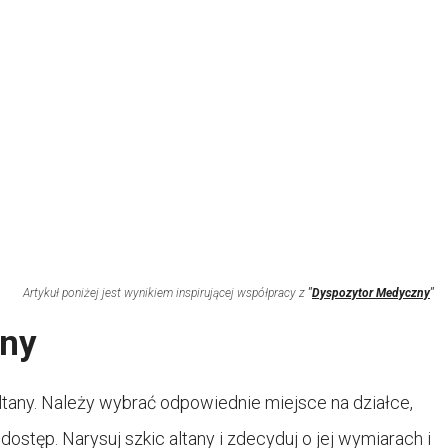
Artykuł poniżej jest wynikiem inspirującej współpracy z
"
Dyspozytor Medyczny
"
any
tany. Należy wybrać odpowiednie miejsce na działce,
ostęp. Narysuj szkic altany i zdecyduj o jej wymiarach i