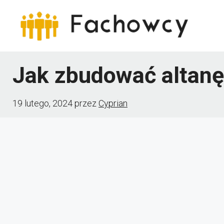
Przejdź
do
treści
Jak zbudować altanę
19 lutego, 2024
przez
Cyprian