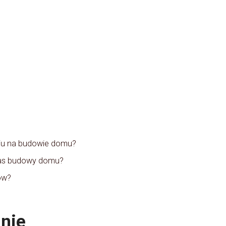
niu na budowie domu?
as budowy domu?
ów?
anie