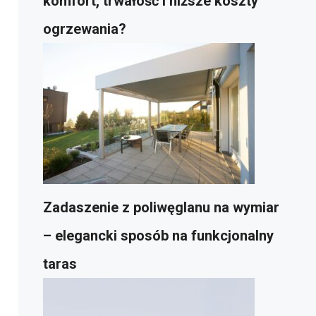
komfort, trwałość i niższe koszty
ogrzewania?
Zadaszenie z poliwęglanu na wymiar
– elegancki sposób na funkcjonalny
taras