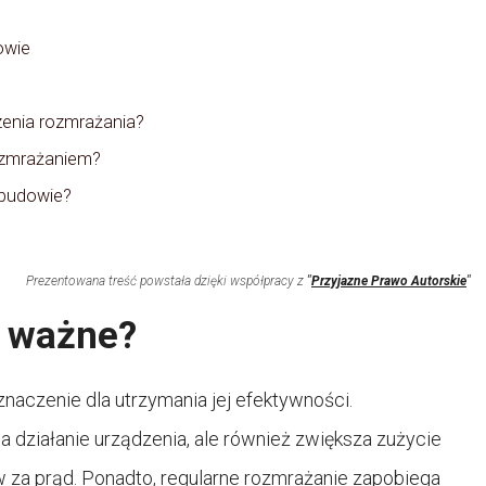
owie
zenia rozmrażania?
ozmrażaniem?
abudowie?
Prezentowana treść powstała dzięki współpracy z
"
Przyjazne Prawo Autorskie
"
t ważne?
aczenie dla utrzymania jej efektywności.
 działanie urządzenia, ale również zwiększa zużycie
 za prąd. Ponadto, regularne rozmrażanie zapobiega