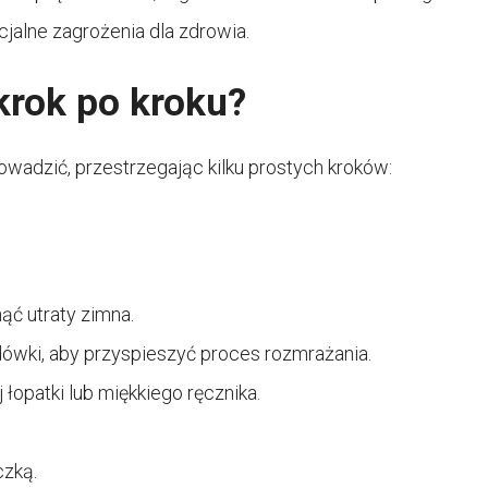
jalne zagrożenia dla zdrowia.
krok po kroku?
adzić, przestrzegając kilku prostych kroków:
nąć utraty zimna.
ówki, aby przyspieszyć proces rozmrażania.
 łopatki lub miękkiego ręcznika.
czką.