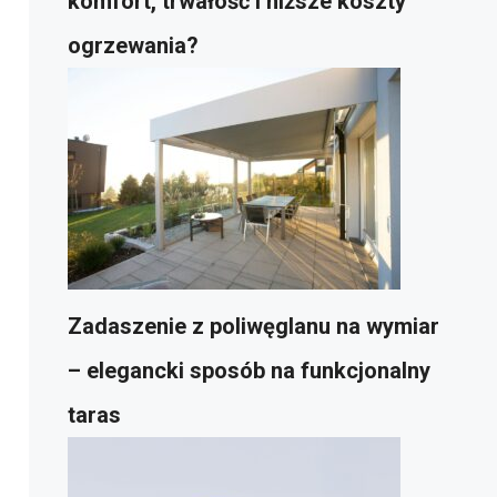
komfort, trwałość i niższe koszty
ogrzewania?
Zadaszenie z poliwęglanu na wymiar
– elegancki sposób na funkcjonalny
taras