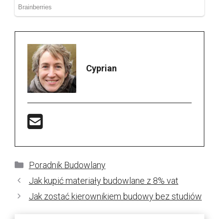
Cyprian
Kategorie
Poradnik Budowlany
Jak kupić materiały budowlane z 8% vat
Jak zostać kierownikiem budowy bez studiów