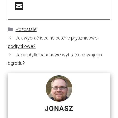
Kategorie
Pozostałe
Jak wybrać idealne baterie prysznicowe
podtynkowe?
Jakie płytki basenowe wybrać do swojego
ogrodu?
JONASZ